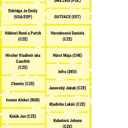
Dwa Zeta (POL)
Eldridge Jo Emily
(USA/ESP)
GUTFACE (EST)
Háblovi René a Patrik
Herodesová
Daniela
(CZE)
(CZE)
Hirsher Vladimír aka
Hürst Maja (CHE)
Caer8th
(CZE)
Infra (DEU)
Chemis (CZE)
Janovský Jakub (CZE)
Ivanov Aleksi (BGR)
Kladívko Lukáš (CZE)
Kaláb Jan (CZE)
Kubalová Johana
(CZE)