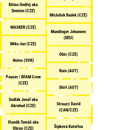
Klíma Ondřej aka
Domino (CZE)
Michálek
Radek
(CZE)
MASKER (CZE)
Mundinger Johannes
(DEU)
Miko Jan (CZE)
Obic (CZE)
Notes (SVK)
Ruin (AUT)
Pauser / BFAM Crew
(CZE)
Skirl (AUT)
Sedlák Josef aka
Strauzz David
Akrobad (CZE)
(CAN/CZE)
Staněk Tomáš aka
Šípková Kateřina
Obras (CZE)