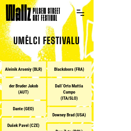
UMĚLCI FESTIVALU
Aleinik Arseniy (BLR)
Blackdoors (FRA)
der Bruder Jakob
Dall´Orto Mattia
(AUT)
Campo
(ITA/SLO)
Dante (GEO)
Downey Brad (USA)
Dušek
Pavel
(CZE)