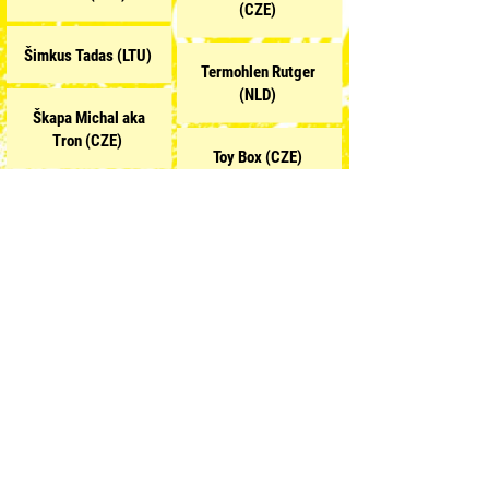
(CZE)
Šimkus Tadas (LTU)
Termohlen Rutger
(NLD)
Škapa Michal aka
Tron (CZE)
Toy Box (CZE)
TIMO (CZE)
Tytykalo Jakub (CZE)
Trpák Michal (CZE)
Video.Sckre
(AUT/DEU)
Vavrous Nikola
Khoma (CZE)
Yakokarlik /
Pessertive crew
Vyhnánek Ondřej aka
(CZE)
X-Dog
(CZE)
ZEBU (DEU)