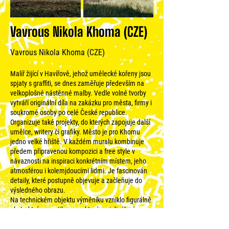
Vavrous Nikola Khoma (CZE)
Vavrous Nikola Khoma (CZE)
Malíř žijící v Havířově, jehož umělecké kořeny jsou
spjaty s graffiti, se dnes zaměřuje především na
velkoplošné nástěnné malby. Vedle volné tvorby
vytváří originální díla na zakázku pro města, firmy i
soukromé osoby po celé České republice.
Organizuje také projekty, do kterých zapojuje další
umělce, writery či grafiky. Město je pro Khomu
jedno velké hřiště. V každém muralu kombinuje
předem připravenou kompozici a free style v
návaznosti na inspiraci konkrétním místem, jeho
atmosférou i kolemjdoucími lidmi. Je fascinován
detaily, které postupně objevuje a začleňuje do
výsledného obrazu.
Na technickém objektu výměníku vzniklo figurálně
abstraktní panoptikum, ve kterém si divák sám pro
sebe může hledat různá spojení, významy, objekty