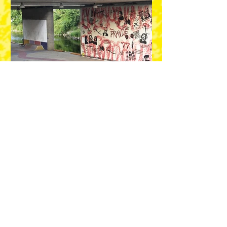
UMĚLCI A PLOCHY
ARTEZ (SRB)
Lokace: Zahradní 6, Kooperativa, fasáda
GLOW (BGR)
Lokace: Tyršova základní škola a mateřská
škola Plzeň-Černice, silnice