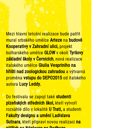
Mezi hlavní letošní realizace bude patřit
mural srbského umělce
Arteze
na
budově
Kooperativy v Zahradní ulici,
projekt
bulharského umělce
GLOW
v okolí
Tyršovy
základní školy v Černicích
, nová realizace
italského umělce
Giulia Vespriniho
na
hřišti nad zoologickou zahradou
a výtvarná
proměna
vstupu do DEPO2015
od italského
autora
Lucy Leddy.
Do festivalu se zapojí také
studenti
plzeňských středních škol,
kteří vytvoří
rozsáhlé dílo v lokalitě
U Trati,
a studenti
Fakulty designu a umění Ladislava
Sutnara
, kteří připraví novou realizaci
na