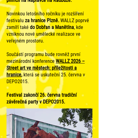
pilířích na Náplavce na Radbuze.
Novinkou letošního ročníku je rozšíření
festivalu
za hranice Plzně.
WALLZ poprvé
zamíří také
do Dobřan a Manětína
, kde
vzniknou nové umělecké realizace ve
veřejném prostoru.
Součástí programu bude rovněž první
mezinárodní konference
WALLZ 2026 –
Street art ve městech: příležitosti a
hranice
,
která se uskuteční 25. června v
DEPO2015.
Festival zakončí 26. června tradiční
závěrečná party v DEPO2015.