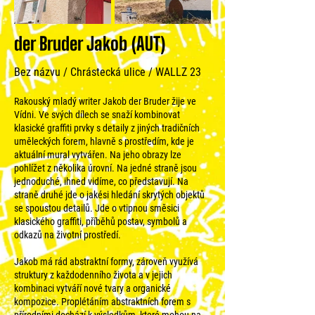
der Bruder Jakob (AUT)
Bez názvu / Chrástecká ulice / WALLZ 23
Rakouský mladý writer Jakob der Bruder žije ve
Vídni. Ve svých dílech se snaží kombinovat
klasické graffiti prvky s detaily z jiných tradičních
uměleckých forem, hlavně s prostředím, kde je
aktuální mural vytvářen. Na jeho obrazy lze
pohlížet z několika úrovní. Na jedné straně jsou
jednoduché, ihned vidíme, co představují. Na
straně druhé jde o jakési hledání skrytých objektů
se spoustou detailů. Jde o vtipnou směsici
klasického graffiti, příběhů postav, symbolů a
odkazů na životní prostředí.
Jakob má rád abstraktní formy, zároveň využívá
struktury z každodenního života a v jejich
kombinaci vytváří nové tvary a organické
kompozice. Proplétáním abstraktních forem s