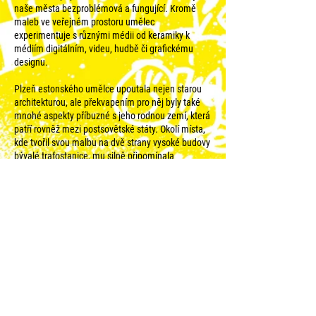
naše města bezproblémová a fungující. Kromě
maleb ve veřejném prostoru umělec
experimentuje s různými médii od keramiky k
médiím digitálním, videu, hudbě či grafickému
designu.
Plzeň estonského umělce upoutala nejen starou
architekturou, ale překvapením pro něj byly také
mnohé aspekty příbuzné s jeho rodnou zemí, která
patří rovněž mezi postsovětské státy. Okolí místa,
kde tvořil svou malbu na dvě strany vysoké budovy
bývalé trafostanice, mu silně připomínala
prostředí, kde žije jeho babička. I když umělec
často své náměty složitěji promýšlí, zde vznikla
idea spontánně při skicování. Inverzně pojatá
černo-žlutá malba byla následně celá vytvořena
válečky různých velikostí. Bravurní práce s tímto
nástrojem se pak odráží v konečném stínování
celého výjevu. Na jedné straně onen mytický
zahradník, člověk bez tváře, jejíž absence navíc
zdůrazňuje jeho obrovské pracovní boty, na straně
druhé výsledky jeho práce, zdravé rostliny, na které
dohlíží rozesmáté slunce. Gardener, městský