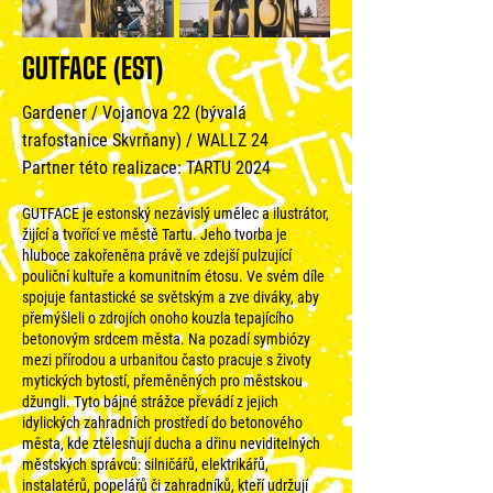
GUTFACE (EST)
Gardener / Vojanova 22 (bývalá
trafostanice Skvrňany) / WALLZ 24
Partner této realizace: TARTU 2024
GUTFACE je estonský nezávislý umělec a ilustrátor,
žijící a tvořící ve městě Tartu. Jeho tvorba je
hluboce zakořeněna právě ve zdejší pulzující
pouliční kultuře a komunitním étosu. Ve svém díle
spojuje fantastické se světským a zve diváky, aby
přemýšleli o zdrojích onoho kouzla tepajícího
betonovým srdcem města. Na pozadí symbiózy
mezi přírodou a urbanitou často pracuje s životy
mytických bytostí, přeměněných pro městskou
džungli. Tyto bájné strážce převádí z jejich
idylických zahradních prostředí do betonového
města, kde ztělesňují ducha a dřinu neviditelných
městských správců: silničářů, elektrikářů,
instalatérů, popelářů či zahradníků, kteří udržují