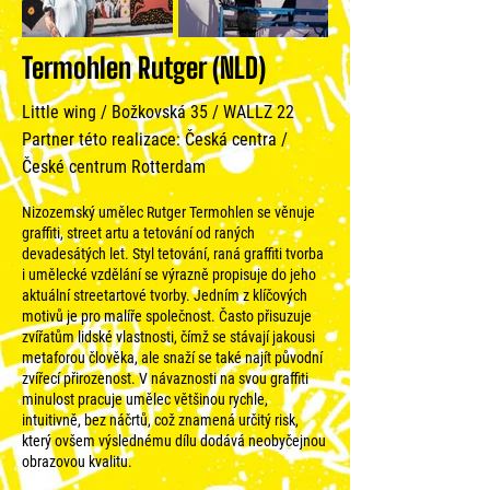
Termohlen Rutger (NLD)
Little wing / Božkovská 35 / WALLZ 22
Partner této realizace: Česká centra /
České centrum Rotterdam
Nizozemský umělec Rutger Termohlen se věnuje
graffiti, street artu a tetování od raných
devadesátých let. Styl tetování, raná graffiti tvorba
i umělecké vzdělání se výrazně propisuje do jeho
aktuální streetartové tvorby. Jedním z klíčových
motivů je pro malíře společnost. Často přisuzuje
zvířatům lidské vlastnosti, čímž se stávají jakousi
metaforou člověka, ale snaží se také najít původní
zvířecí přirozenost. V návaznosti na svou graffiti
minulost pracuje umělec většinou rychle,
intuitivně, bez náčrtů, což znamená určitý risk,
který ovšem výslednému dílu dodává neobyčejnou
obrazovou kvalitu.