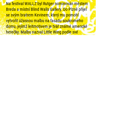
Na festival WALLZ byl Rutger nominován městem
Breda a místní Blind Walls Gallery. Do Plzně přijel
se svým bratrem Kevinem, který mu pomohl
vytvořit úžasnou malbu na fasádu soukromého
domu, jejímž leitmotivem je tvář známé americké
herečky. Malbu nazval Little Wing podle své
oblíbené skladby Jimiho Hendrixe. Na pozadí věty
„zapomenout na každodenní život“, která dle
umělce charakterizuje celou jeho práci, se do
svých maleb snaží vtělovat snové cesty, ve kterých
si divák, odpoután od denní rutiny a všedního
života, může vytvořit svůj vlastní příběh. Tak cítil z
lokality v plzeňské čtvrti Petrohrad určitou potřebu
úniku, který symbolizuje cesta vedoucí mimo
město, do neznámého a dobrodružného světa za
obrazem.
© 2023 for WALLZ |
Reweso
.