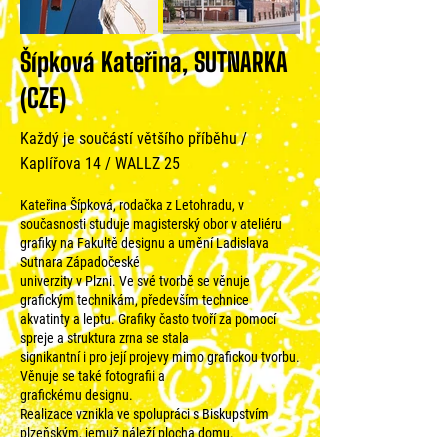
Šípková Kateřina, SUTNARKA
(CZE)
Každý je součástí většího příběhu /
Kaplířova 14 / WALLZ 25
Kateřina Šípková, rodačka z Letohradu, v
současnosti studuje magisterský obor v ateliéru
grafiky na Fakultě designu a umění Ladislava
Sutnara Západočeské
univerzity v Plzni. Ve své tvorbě se věnuje
grafickým technikám, především technice
akvatinty a leptu. Grafiky často tvoří za pomocí
spreje a struktura zrna se stala
signikantní i pro její projevy mimo grafickou tvorbu.
Věnuje se také fotografii a
grafickému designu.
Realizace vznikla ve spolupráci s Biskupstvím
plzeňským, jemuž náleží plocha domu.