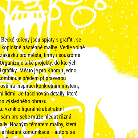
ělecké kořeny jsou spjaty s graffiti, se
lkoplošné nástěnné malby. Vedle volné
na zakázku pro města, firmy i soukromé
Organizuje také projekty, do kterých
či grafiky. Město je pro Khomu jedno
 kombinuje předem připravenou
nosti na inspiraci konkrétním místem,
 lidmi. Je fascinován detaily, které
 do výsledného obrazu.
 vzniklo figurálně abstraktní
k sám pro sebe může hledat různá
taily. Nosným tématem malby, která
, je hledání komunikace – autora se