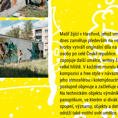
Malíř žijící v Havířově, jehož um
dnes zaměřuje především na ve
tvorby vytváří originální díla 
osoby po celé České republice. 
zapojuje další umělce, writery 
velké hřiště. V každém muralu
kompozici a free style v návaz
jeho atmosférou i kolemjdoucími
postupně objevuje a začleňuje
Na technickém objektu výměníku
panoptikum, ve kterém si divá
spojení, významy, objekty a de
odráží také vnitřní svět umělce