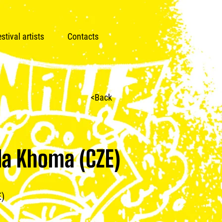
stival artists
Contacts
<Back
la Khoma (CZE)
E)